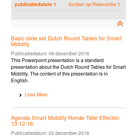
a
r
s
publicatiedatum ↑
Sorteer op Relevantie ↑
s
s
t
s
e
s
o
e
n
e
e
n
n
p
a
Basic slide set Dutch Round Tables for Smart
s
Mobility
s
Publicatiedatum:
06 december 2016
e
This Powerpoint presentation is a standard
n
presentation about the Dutch Round Tables for Smart
Mobility. The content of this presentation is in
English.
Lees Meer
Agenda Smart Mobility Ronde Tafel Effecten
13-12-16
Publicatiedatum:
02 december 2016