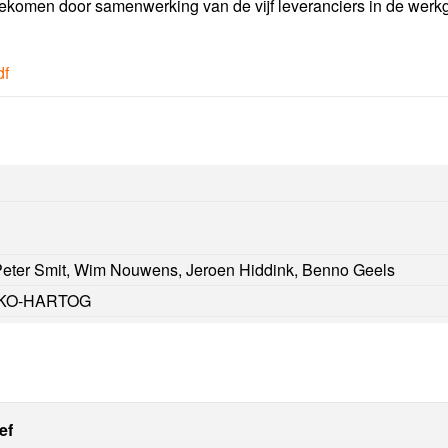
 gekomen door samenwerking van de vijf leveranciers in de werk
df
 Peter Smit, Wim Nouwens, Jeroen Hiddink, Benno Geels
, KO-HARTOG
ief