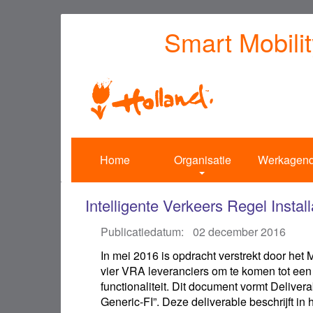
Overslaan
Smart Mobili
en
naar
de
inhoud
gaan
Home
Organisatie
Werkagen
Intelligente Verkeers Regel Instal
Publicatiedatum:
02 december 2016
In mei 2016 is opdracht verstrekt door het 
vier VRA leveranciers om te komen tot ee
functionaliteit. Dit document vormt Delive
Generic-FI”. Deze deliverable beschrijft in