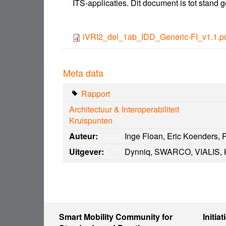
ITS-applicaties. Dit document is tot stand
iVRI2_del_1ab_IDD_Generic-FI_v1.1.p
Meta data
Rapport
Architectuur & Interoperabiliteit
Kruispunten
Auteur:
Inge Floan, Eric Koenders,
Uitgever:
Dynniq, SWARCO, VIALIS
Smart Mobility Community for
Initiat