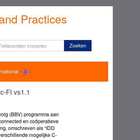
and Practices
Trefwoorden
Zoeken
invoeren
rnational
ic-FI vs1.1
Vervolg (BBV) programma aan
 connected en coöperatieve
king, omschreven als “IDD
verschillende mogelijke C-