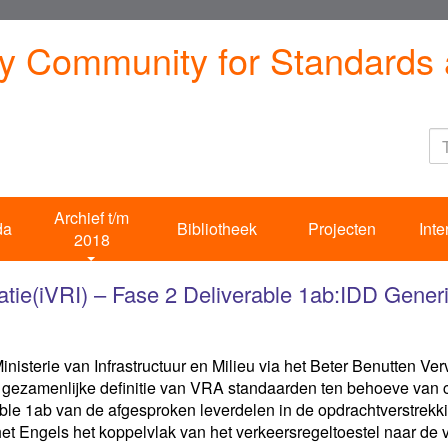
ty Community for Standards 
Archief t/m
da
Bibliotheek
Projecten
Inte
2018
latie(iVRI) – Fase 2 Deliverable 1ab:IDD Gener
Ministerie van Infrastructuur en Milieu via het Beter Benutten 
n gezamenlijke definitie van VRA standaarden ten behoeve van
rable 1ab van de afgesproken leverdelen in de opdrachtverstrek
 het Engels het koppelvlak van het verkeersregeltoestel naar de 