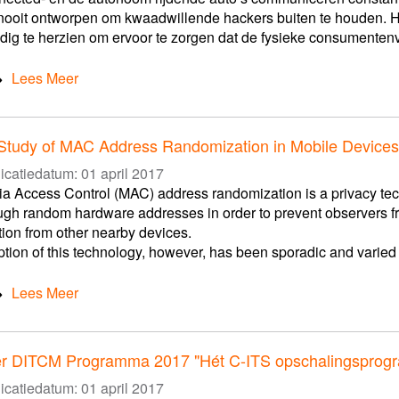
 nooit ontworpen om kwaadwillende hackers buiten te houden. Het
dig te herzien om ervoor te zorgen dat de fysieke consumenten
Lees Meer
 Study of MAC Address Randomization in Mobile Devices 
icatiedatum:
01 april 2017
a Access Control (MAC) address randomization is a privacy te
ugh random hardware addresses in order to prevent observers from
tion from other nearby devices.
tion of this technology, however, has been sporadic and varied
Lees Meer
er DITCM Programma 2017 "Hét C-ITS opschalingsprog
icatiedatum:
01 april 2017