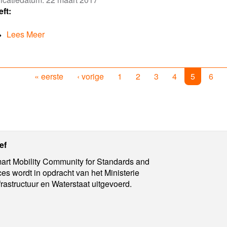
eft:
Lees Meer
« eerste
‹ vorige
1
2
3
4
5
6
ief
rt Mobility Community for Standards and
ces wordt in opdracht van het Ministerie
frastructuur en Waterstaat uitgevoerd.