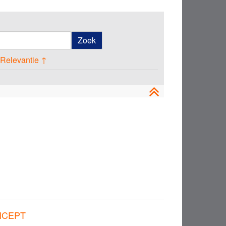
Zoek
 Relevantie ↑
ONCEPT