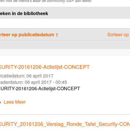
elen mbt de thema’s waar de community S&P aan werkt.
eken in de bibliotheek
rteer op publicatiedatum ↑
Sorteer op
URITY-20161206-Actielijst-CONCEPT
icatiedatum:
06 april 2017
gaderdatum:
06 april 2017 - 00:45
URITY-20161206-Actielijst-CONCEPT
Lees Meer
URITY_20161206_Verslag_Ronde_Tafel_Security-C