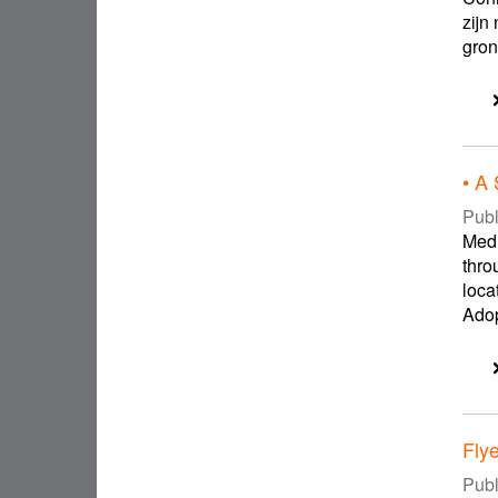
zijn
gron
• A
Publ
Medi
thro
loca
Adop
Fly
Publ