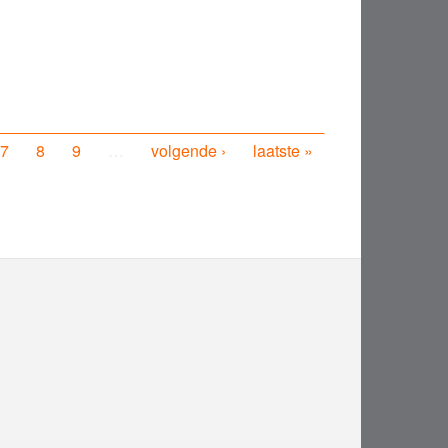
7
8
9
…
volgende ›
laatste »