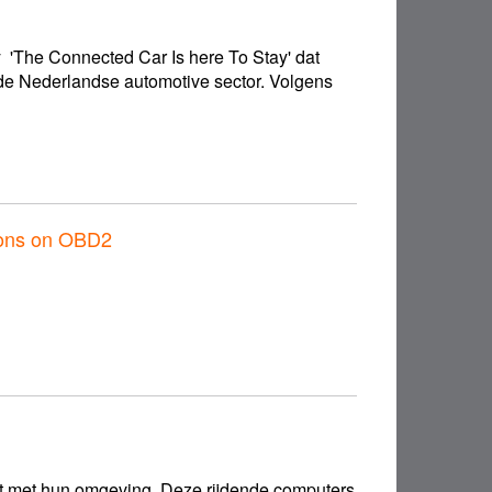
 'The Connected Car Is here To Stay' dat
de Nederlandse automotive sector. Volgens
tions on OBD2
t met hun omgeving. Deze rijdende computers