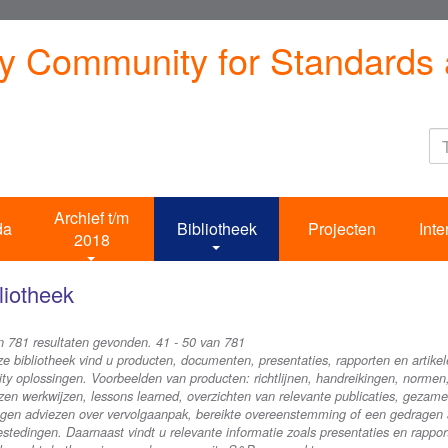
ty Community for Standards 
Archief t/m
da
Bibliotheek
Projecten
Inte
2018
liotheek
jn 781 resultaten gevonden. 41 - 50 van 781
ze bibliotheek vind u producten, documenten, presentaties, rapporten en artikel
ity oplossingen. Voorbeelden van producten: richtlijnen, handreikingen, norme
en werkwijzen, lessons learned, overzichten van relevante publicaties, gezamenl
gen adviezen over vervolgaanpak, bereikte overeenstemming of een gedragen an
stedingen. Daarnaast vindt u relevante informatie zoals presentaties en rappor