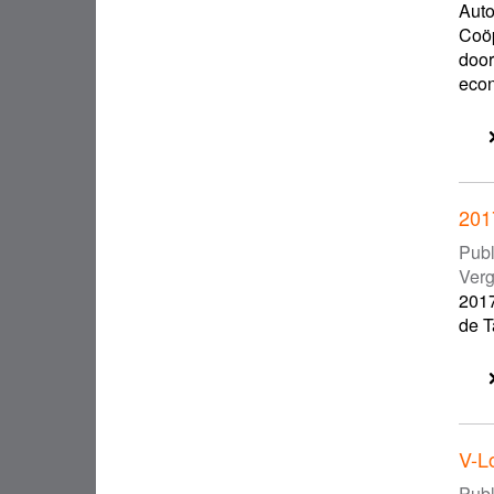
Auto
Coöp
door
econ
201
Publ
Ver
2017
de T
V-Lo
Publ