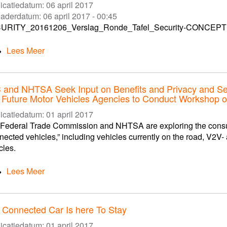
icatiedatum:
06 april 2017
gaderdatum:
06 april 2017 - 00:45
URITY_20161206_Verslag_Ronde_Tafel_Security-CONCEPT
Lees Meer
 and NHTSA Seek Input on Benefits and Privacy and Sec
 Future Motor Vehicles Agencies to Conduct Workshop o
icatiedatum:
01 april 2017
Federal Trade Commission and NHTSA are exploring the consum
nected vehicles,” including vehicles currently on the road, V2V
cles.
Lees Meer
 Connected Car Is here To Stay
icatiedatum:
01 april 2017