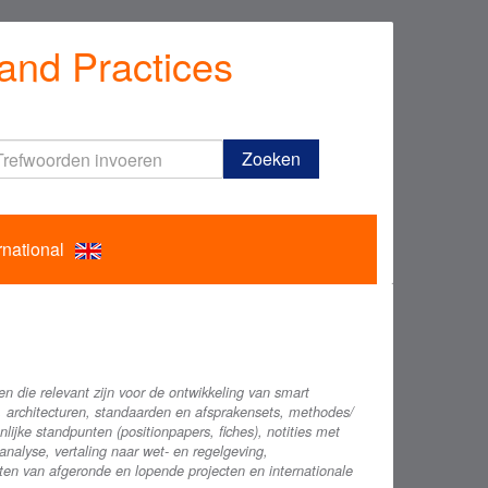
and Practices
Trefwoorden
Zoeken
invoeren
rnational
en die relevant zijn voor de ontwikkeling van smart
n, architecturen, standaarden en afsprakensets, methodes/
ijke standpunten (positionpapers, fiches), notities met
alyse, vertaling naar wet- en regelgeving,
ten van afgeronde en lopende projecten en internationale