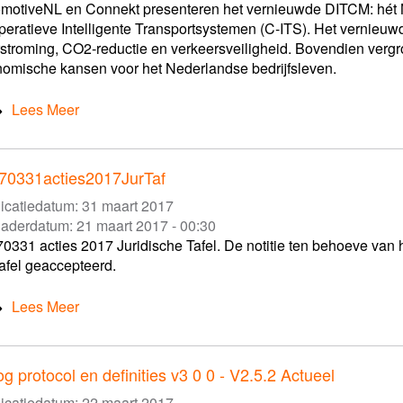
motiveNL en Connekt presenteren het vernieuwde DITCM: hét
eratieve Intelligente Transportsystemen (C-ITS). Het vernieuw
stroming, CO2-reductie en verkeersveiligheid. Bovendien verg
omische kansen voor het Nederlandse bedrijfsleven.
Lees Meer
70331acties2017JurTaf
icatiedatum:
31 maart 2017
gaderdatum:
21 maart 2017 - 00:30
0331 acties 2017 Juridische Tafel. De notitie ten behoeve van 
afel geaccepteerd.
Lees Meer
g protocol en definities v3 0 0 - V2.5.2 Actueel
icatiedatum:
22 maart 2017