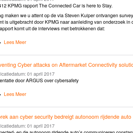
12 KPMG rapport The Connected Car is here to Stay.
g maken we u attent op de via Steven Kuiper ontvangen survey
nt is uitgebracht door KPMG naar aanleiding van onderzoek in 
rapport komt uit de interviews met betrokkenen dat:
Lees Meer
venting Cyber attacks on Aftermarket Connectivity solu
icatiedatum:
01 april 2017
entatie door ARGUS over cybersafety
Lees Meer
rek aan cyber security bedreigt autonoom rijdende auto
icatiedatum:
01 april 2017
ected- en de autonoom rijdende auto’s communiceren constan