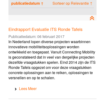
a
r
s
publicatiedatum ↑
Sorteer op Relevantie ↑
s
s
t
s
e
s
o
e
n
e
e
n
n
p
a
Eindrapport Evaluatie ITS Ronde Tafels
s
Publicatiedatum:
06 februari 2017
s
In Nederland lopen diverse projecten waarbinnen
e
innovatieve mobiliteitsoplossingen worden
n
ontwikkeld en toegepast. Vanuit Connecting Mobility
is geconstateerd dat in veel van dergelijke projecten
dezelfde vraagstukken spelen. Eind 2014 zijn de ITS
Ronde Tafels opgezet om voor deze vraagstukken
concrete oplossingen aan te reiken, oplossingen te
versnellen en op te schalen.
Lees Meer