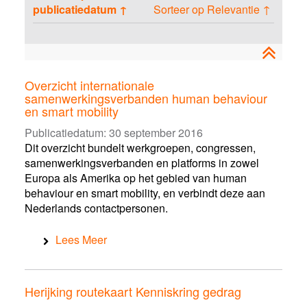
a
r
s
publicatiedatum ↑
Sorteer op Relevantie ↑
s
s
t
s
e
s
o
e
n
e
e
n
n
p
a
Overzicht internationale
s
samenwerkingsverbanden human behaviour
s
en smart mobility
e
Publicatiedatum:
30 september 2016
n
Dit overzicht bundelt werkgroepen, congressen,
samenwerkingsverbanden en platforms in zowel
Europa als Amerika op het gebied van human
behaviour en smart mobility, en verbindt deze aan
Nederlands contactpersonen.
Lees Meer
Herijking routekaart Kenniskring gedrag