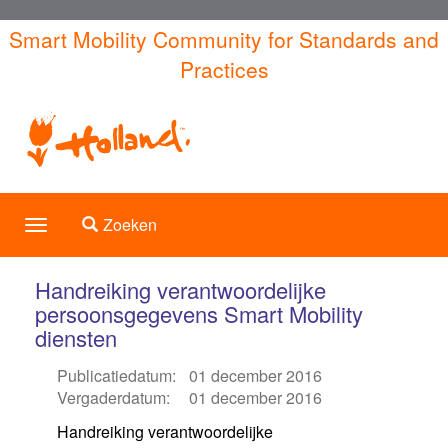
Overslaan
Smart Mobility Community for Standards and
en
Practices
naar
de
inhoud
gaan
Toggle search
Zoeken
Toggle
navigation
Handreiking verantwoordelijke
persoonsgegevens Smart Mobility
diensten
Publicatiedatum:
01 december 2016
Vergaderdatum:
01 december 2016
Handreiking verantwoordelijke