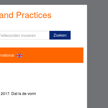
and Practices
Trefwoorden
Zoeken
invoeren
rnational
2017. Dat is de vorm