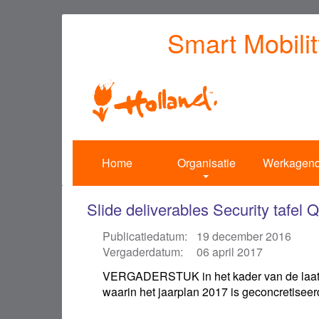
Overslaan
Smart Mobili
en
naar
de
inhoud
gaan
Home
Organisatie
Werkagen
Slide deliverables Security tafel 
Publicatiedatum:
19 december 2016
Vergaderdatum:
06 april 2017
VERGADERSTUK in het kader van de laatste
waarin het jaarplan 2017 is geconcretiseer