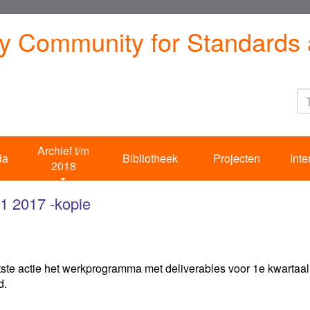
ty Community for Standards 
Archief t/m
da
Bibliotheek
Projecten
Inte
2018
Q1 2017 -kopie
 actie het werkprogramma met deliverables voor 1e kwartaal 
d.