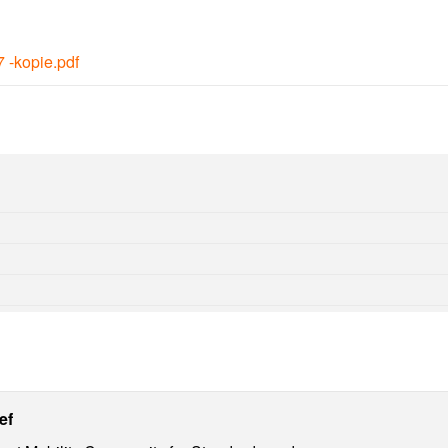
7 -kopie.pdf
ief