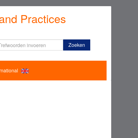
and Practices
Trefwoorden
Zoeken
invoeren
rnational