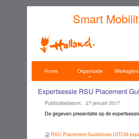
Overslaan
Smart Mobili
en
naar
de
inhoud
gaan
Home
Organisatie
Werkagen
Expertsessie RSU Placement Gui
Publicatiedatum:
27 januari 2017
De gegeven presentatie op de expertsessi
RSU Placement Guidelines DITCM expe