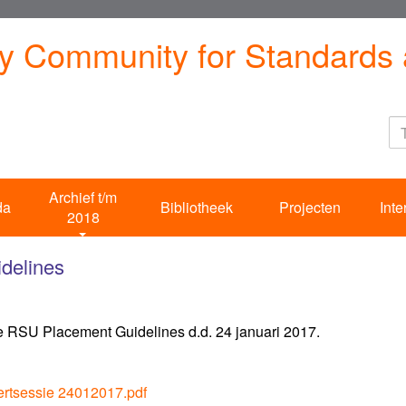
ty Community for Standards 
Archief t/m
da
Bibliotheek
Projecten
Inte
2018
delines
e RSU Placement Guidelines d.d. 24 januari 2017.
rtsessie 24012017.pdf