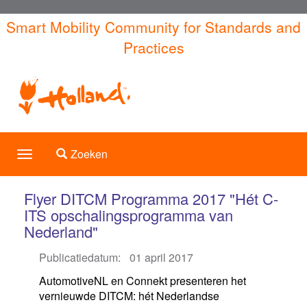
Overslaan
Smart Mobility Community for Standards and
en
Practices
naar
de
inhoud
gaan
Toggle search
Zoeken
Toggle
navigation
Flyer DITCM Programma 2017 "Hét C-
ITS opschalingsprogramma van
Nederland"
Publicatiedatum:
01 april 2017
AutomotiveNL en Connekt presenteren het
vernieuwde DITCM: hét Nederlandse