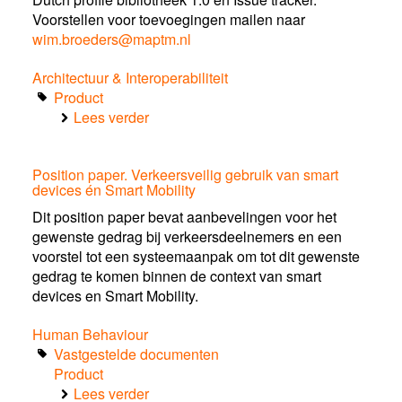
and
Voorstellen voor toevoegingen mailen naar
ITF
wim.broeders@maptm.nl
Architectuur & Interoperabiliteit
Product
Lees verder
over
Dutch
profile
Position paper. Verkeersveilig gebruik van smart
bibliotheek
devices én Smart Mobility
1.0
Dit position paper bevat aanbevelingen voor het
gewenste gedrag bij verkeersdeelnemers en een
voorstel tot een systeemaanpak om tot dit gewenste
gedrag te komen binnen de context van smart
devices en Smart Mobility.
Human Behaviour
Vastgestelde documenten
Product
Lees verder
over