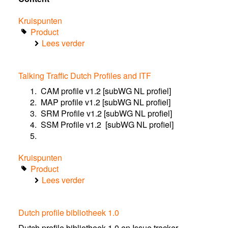
Kruispunten
Product
Lees verder
over
iVRI
other
Talking Traffic Dutch Profiles and ITF
Specs
CAM profile v1.2 [subWG NL profiel]
MAP profile v1.2 [subWG NL profiel]
SRM Profile v1.2 [subWG NL profiel]
SSM Profile v1.2 [subWG NL profiel]
Kruispunten
Product
Lees verder
over
Talking
Traffic
Dutch profile bibliotheek 1.0
Dutch
Profiles
Dutch profile bibliotheek 1.0 en Issue tracker.