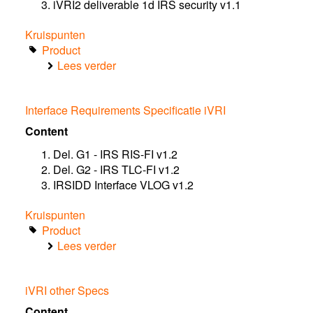
iVRI2 deliverable 1d IRS security v1.1
Kruispunten
Product
Lees verder
over
Background
specifications
Interface Requirements Specificatie iVRI
iVRI
Content
Del. G1 - IRS RIS-FI v1.2
Del. G2 - IRS TLC-FI v1.2
IRSIDD Interface VLOG v1.2
Kruispunten
Product
Lees verder
over
Interface
Requirements
iVRI other Specs
Specificatie
iVRI
Content