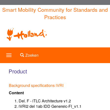
Overslaan
Smart Mobility Community for Standards and
en
Practices
naar
de
inhoud
gaan
Toggle search
Zoeken
Toggle
navigation
Product
Background specifications iVRI
Content
Del. F - iTLC Architecture v1.2
iVRI2 del 1ab IDD Genereic-FI_v1.1