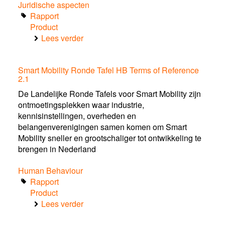
Juridische aspecten
Rapport
Product
Lees verder
over
Data
from
Smart Mobility Ronde Tafel HB Terms of Reference
vehicles,
2.1
what
are
De Landelijke Ronde Tafels voor Smart Mobility zijn
we
ontmoetingsplekken waar industrie,
talking
kennisinstellingen, overheden en
about
belangenverenigingen samen komen om Smart
Mobility sneller en grootschaliger tot ontwikkeling te
brengen in Nederland
Human Behaviour
Rapport
Product
Lees verder
over
Smart