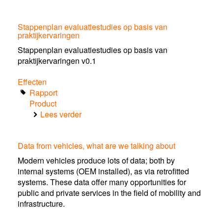
Position
paper.
Stappenplan evaluatiestudies op basis van
Verkeersveilig
praktijkervaringen
gebruik
van
Stappenplan evaluatiestudies op basis van
smart
praktijkervaringen v0.1
devices
Effecten
én
Rapport
Smart
Product
Mobility
Lees verder
over
Stappenplan
evaluatiestudies
Data from vehicles, what are we talking about
op
basis
Modern vehicles produce lots of data; both by
van
internal systems (OEM installed), as via retrofitted
praktijkervaringen
systems. These data offer many opportunities for
public and private services in the field of mobility and
infrastructure.