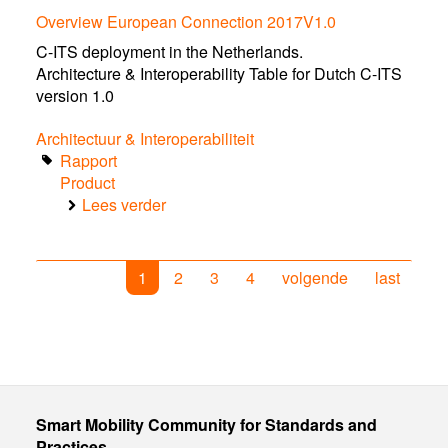
Mobility
Overview European Connection 2017V1.0
Ronde
Tafel
C-ITS deployment in the Netherlands.
HB
Architecture & Interoperability Table for Dutch C-ITS
Terms
version 1.0
of
Reference
Architectuur & Interoperabiliteit
2.1
Rapport
Product
Lees verder
over
Overview
European
Connection
1
2
3
4
volgende
last
2017V1.0
Smart Mobility Community for Standards and
Practices