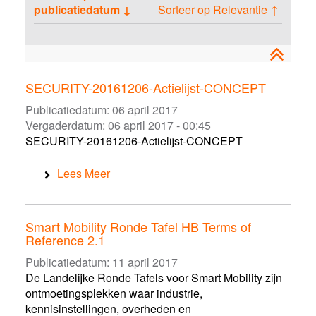
a
r
s
publicatiedatum ↓
Sorteer op Relevantie ↑
s
s
t
s
e
s
o
e
n
e
e
n
n
p
a
SECURITY-20161206-Actielijst-CONCEPT
s
Publicatiedatum:
06 april 2017
s
Vergaderdatum:
06 april 2017 - 00:45
e
SECURITY-20161206-Actielijst-CONCEPT
n
Lees Meer
Smart Mobility Ronde Tafel HB Terms of
Reference 2.1
Publicatiedatum:
11 april 2017
De Landelijke Ronde Tafels voor Smart Mobility zijn
ontmoetingsplekken waar industrie,
kennisinstellingen, overheden en