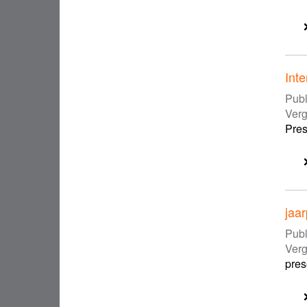
Int
Publ
Ver
Pres
jaa
Publ
Ver
pres