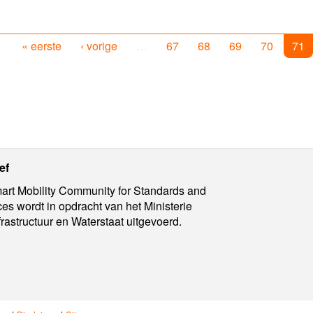
« eerste
‹ vorige
…
67
68
69
70
71
ief
rt Mobility Community for Standards and
ces wordt in opdracht van het Ministerie
frastructuur en Waterstaat uitgevoerd.