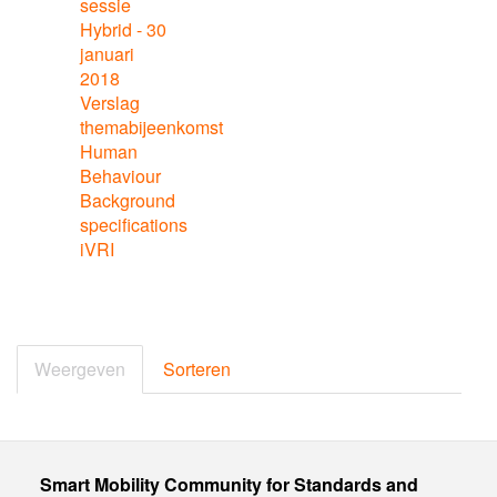
sessie
Hybrid - 30
januari
2018
Verslag
themabijeenkomst
Human
Behaviour
Background
specifications
iVRI
Primaire
tabs
Weergeven
(actieve
Sorteren
tabblad)
Smart Mobility Community for Standards and