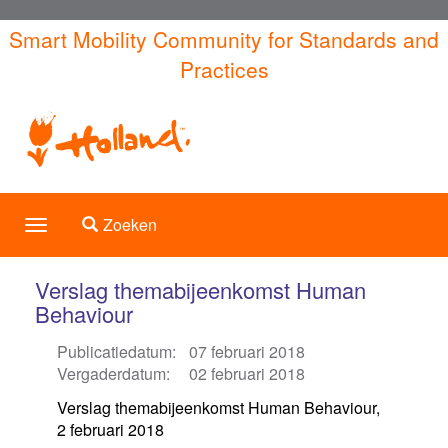
Overslaan
Smart Mobility Community for Standards and
en
Practices
naar
de
inhoud
gaan
Toggle search
Zoeken
Toggle
navigation
Verslag themabijeenkomst Human
Behaviour
Publicatiedatum:
07 februari 2018
Vergaderdatum:
02 februari 2018
Verslag themabijeenkomst Human Behaviour,
2 februari 2018