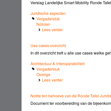
Mobility
Verslag Landelijke Smart Mobility Ronde Tafel 
Ronde
Tafel
Juridische aspecten
Juridische
Vergaderstuk
Aspecten
Notulen
Lees verder
over
Verslag
JuridischeTafel
Use cases overzicht
In dit overzicht treft u alle use cases welke 
Architectuur & Interoperabiliteit
Vergaderstuk
Overige
Lees verder
over
Use
cases
Notite ten behoeve van de Ronde Tafel Jurid
overzicht
Document ter voorbereiding van de bijeenkoms