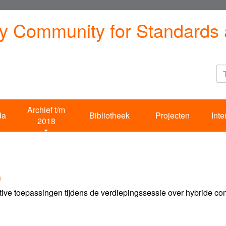
ty Community for Standards 
Archief t/m
da
Bibliotheek
Projecten
Inte
2018
n
ve toepassingen tijdens de verdiepingssessie over hybride co