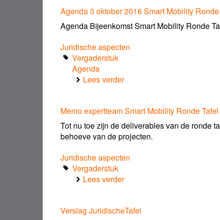
Juridische
Agenda 3 oktober 2016 Smart Mobility Ronde 
tafel
Agenda Bijeenkomst Smart Mobility Ronde Tafel
Juridische aspecten
Vergaderstuk
Agenda
Lees verder
over
Agenda
3
Memo expertteam Smart Mobility Ronde Tafel
oktober
2016
Tot nu toe zijn de deliverables van de ronde t
Smart
behoeve van de projecten.
Mobility
Ronde
Juridische aspecten
Tafel
Vergaderstuk
Juridische
Lees verder
over
Aspecten
Memo
expertteam
Verslag JuridischeTafel
Smart