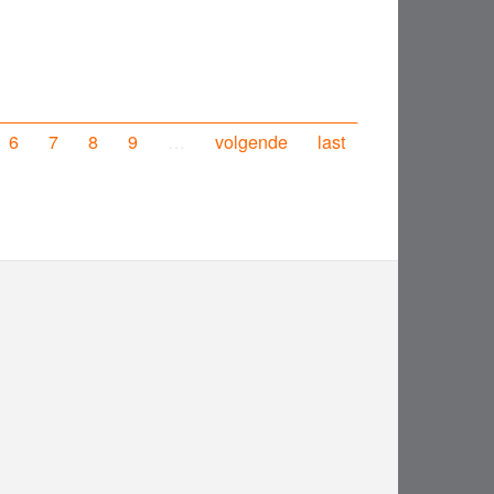
6
7
8
9
…
volgende
last