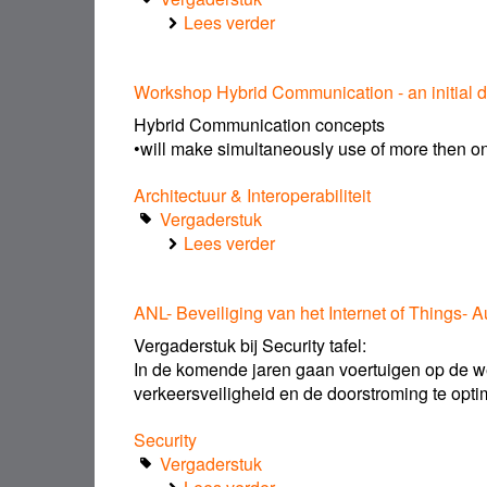
Lees verder
over
Embedded
SIM
Workshop Hybrid Communication - an initial 
voor
automotive
Hybrid Communication concepts
toepassingen
•will make simultaneously use of more then 
Architectuur & Interoperabiliteit
Vergaderstuk
Lees verder
over
Workshop
Hybrid
ANL- Beveiliging van het Internet of Things- 
Communication
-
Vergaderstuk bij Security tafel:
an
In de komende jaren gaan voertuigen op de w
initial
verkeersveiligheid en de doorstroming te opt
discussion
Security
Vergaderstuk