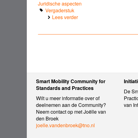
Juridische aspecten
Vergaderstuk
Lees verder
over
Notite
ten
behoeve
van
de
Ronde
Tafel
Juridische
Aspecten
Smart Mobility Community for
Initiat
Standards and Practices
De Sma
Wilt u meer informatie over of
Practi
deelnemen aan de Community?
van In
Neem contact op met Joëlle van
den Broek
joelle.vandenbroek@tno.nl