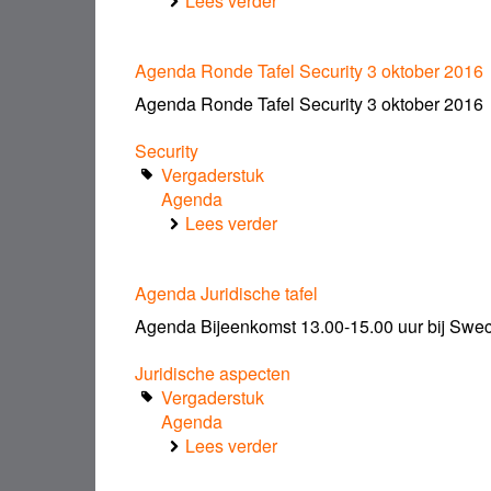
Lees verder
over
ANL-
Beveiliging
Agenda Ronde Tafel Security 3 oktober 2016
van
het
Agenda Ronde Tafel Security 3 oktober 2016
Internet
of
Security
Things-
Vergaderstuk
Automotive-
Agenda
v1
Lees verder
over
Agenda
Ronde
Agenda Juridische tafel
Tafel
Security
Agenda Bijeenkomst 13.00-15.00 uur bij Sweco,
3
oktober
Juridische aspecten
2016
Vergaderstuk
Agenda
Lees verder
over
Agenda