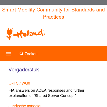
Overslaan
Smart Mobility Community for Standards and
en
Practices
naar
de
inhoud
gaan
Toggle search
Zoeken
Toggle
navigation
Vergaderstuk
C‐ITS / WG6
FIA answers on ACEA responses and further
explanation of “Shared Server Concept”
Juridische aspecten