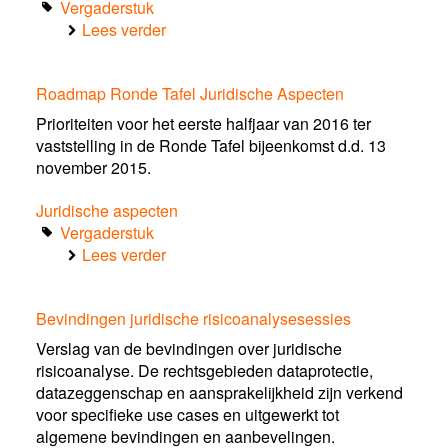
C-
Vergaderstuk
ITS
Lees verder
over
en
Agenda
zelfsturend
bijeenkomst
rijden
Roadmap Ronde Tafel Juridische Aspecten
7
2016
december
Prioriteiten voor het eerste halfjaar van 2016 ter
2015
vaststelling in de Ronde Tafel bijeenkomst d.d. 13
november 2015.
Juridische aspecten
Vergaderstuk
Lees verder
over
Roadmap
Ronde
Bevindingen juridische risicoanalysesessies
Tafel
Juridische
Verslag van de bevindingen over juridische
Aspecten
risicoanalyse. De rechtsgebieden dataprotectie,
datazeggenschap en aansprakelijkheid zijn verkend
voor specifieke use cases en uitgewerkt tot
algemene bevindingen en aanbevelingen.