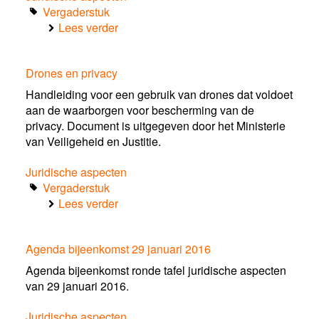
Vergaderstuk
Lees verder
over
C‐
ITS
Drones en privacy
/
WG6
Handleiding voor een gebruik van drones dat voldoet
aan de waarborgen voor bescherming van de
privacy. Document is uitgegeven door het Ministerie
van Veiligeheid en Justitie.
Juridische aspecten
Vergaderstuk
Lees verder
over
Drones
en
Agenda bijeenkomst 29 januari 2016
privacy
Agenda bijeenkomst ronde tafel juridische aspecten
van 29 januari 2016.
Juridische aspecten