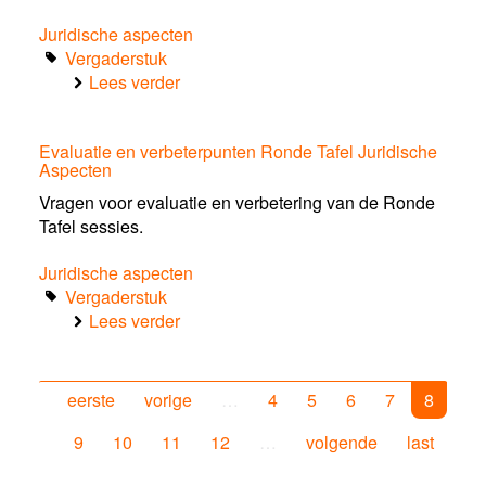
Juridische aspecten
Vergaderstuk
Lees verder
over
Bevindingen
juridische
Evaluatie en verbeterpunten Ronde Tafel Juridische
risicoanalysesessies
Aspecten
Vragen voor evaluatie en verbetering van de Ronde
Tafel sessies.
Juridische aspecten
Vergaderstuk
Lees verder
over
Evaluatie
en
verbeterpunten
eerste
vorige
…
4
5
6
7
8
Ronde
Tafel
9
10
11
12
…
volgende
last
Juridische