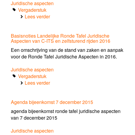
Juridische aspecten
Vergaderstuk
Lees verder
over
Startnotitie
Juridische
Basisnoties Landelijke Ronde Tafel Juridische
Aspecten
Aspecten van C-ITS en zelfsturend rijden 2016
van
Platooning
Een omschrijving van de stand van zaken en aanpak
en
voor de Ronde Tafel Juridische Aspecten in 2016.
WEpods
Juridische aspecten
Vergaderstuk
Lees verder
over
Basisnoties
Landelijke
Agenda bijeenkomst 7 december 2015
Ronde
Tafel
agenda bijeenkomst ronde tafel juridische aspecten
Juridische
van 7 december 2015
Aspecten
van
Juridische aspecten