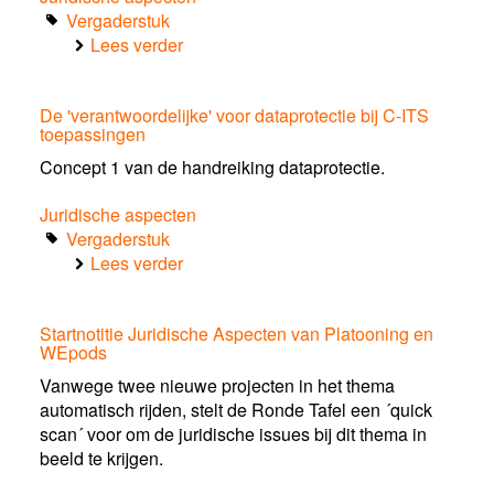
Vergaderstuk
Lees verder
over
Agenda
bijeenkomst
De 'verantwoordelijke' voor dataprotectie bij C-ITS
29
toepassingen
januari
2016
Concept 1 van de handreiking dataprotectie.
Juridische aspecten
Vergaderstuk
Lees verder
over
De
'verantwoordelijke'
Startnotitie Juridische Aspecten van Platooning en
voor
WEpods
dataprotectie
bij
Vanwege twee nieuwe projecten in het thema
C-
automatisch rijden, stelt de Ronde Tafel een ´quick
ITS
scan´ voor om de juridische issues bij dit thema in
toepassingen
beeld te krijgen.