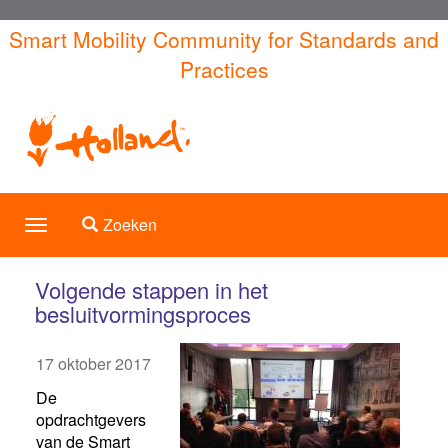
Overslaan
Smart Mobility Community for Standards and
en
Practices
naar
de
inhoud
gaan
Toggle search
Zoeken
Toggle
navigation
Volgende stappen in het
besluitvormingsproces
17 oktober 2017
De
opdrachtgevers
van de Smart