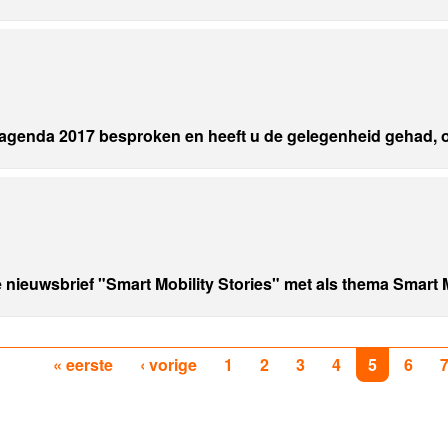
genda 2017 besproken en heeft u de gelegenheid gehad, ook
e nieuwsbrief "Smart Mobility Stories" met als thema
Smart M
« eerste
‹ vorige
1
2
3
4
5
6