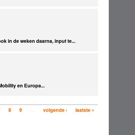
 in de weken daarna, input te...
obility en Europa...
7
8
9
…
volgende ›
laatste »