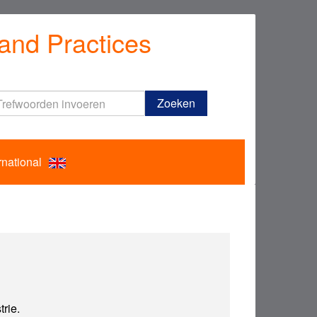
and Practices
Trefwoorden
Zoeken
invoeren
rnational
trie.