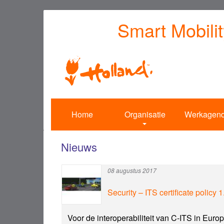
Overslaan
Smart Mobili
en
naar
de
inhoud
gaan
Home
Organisatie
Werkagen
Nieuws
08 augustus 2017
Security – ITS certificate polic
Voor de interoperabiliteit van C-ITS in Euro