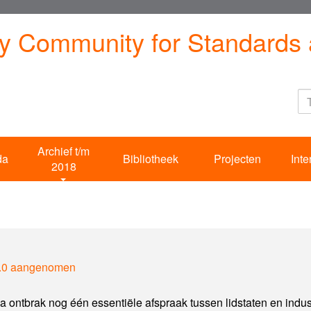
ty Community for Standards 
Archief t/m
da
Bibliotheek
Projecten
Inte
2018
y 1.0 aangenomen
pa ontbrak nog één essentiële afspraak tussen lidstaten en indus