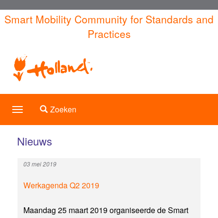
Overslaan
Smart Mobility Community for Standards and
en
Practices
naar
de
inhoud
gaan
Toggle search
Zoeken
Toggle
navigation
Nieuws
03 mei 2019
Werkagenda Q2 2019
Maandag 25 maart 2019 organiseerde de Smart