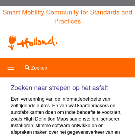
Overslaan
Smart Mobility Community for Standards and
en
Practices
naar
de
inhoud
gaan
Toggle search
Zoeken
Toggle
navigation
Zoeken naar strepen op het asfalt
Een verkenning van de informatiebehoefte van
zelfrijdende auto’s. En van wat kaartenmakers en
autofabrikanten doen om indie behoefte te voorzien,
zoals High Definition Maps samenstellen, sensoren
installeren, slimme software ontwikkelen en
afspraken maken over het gegevensverkeer van en