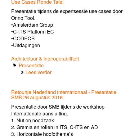
Use Cases Ronde Tafel
Cases
15
Presentatie tijdens de expertsessie use cases door
september16
Onno Tool.
•Amsterdam Group
•C-ITS Platform EC
•CODECS
•Uitdagingen
Architectuur & Interoperabiliteit
Presentatie
Lees verder
over
Use
Cases
Retourtje Nederland internationaal - Presentatie
Ronde
SMB 26 augustus 2016
Tafel
Presentatie door SMB tijdens de workshop
Internationale aansluiting.
1. Nut en noodzaak
2. Gremia en rollen in ITS, C-ITS en AD
3. Horizontale hoofdthema’s