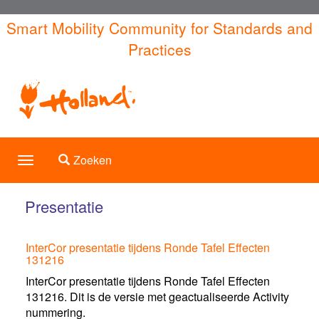
Overslaan
Smart Mobility Community for Standards and
en
Practices
naar
de
inhoud
gaan
Toggle search
Zoeken
Toggle
navigation
Presentatie
InterCor presentatie tijdens Ronde Tafel Effecten
131216
InterCor presentatie tijdens Ronde Tafel Effecten
131216. Dit is de versie met geactualiseerde Activity
nummering.