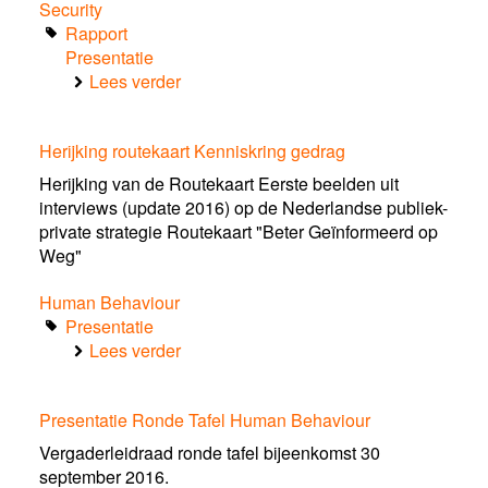
Security
Rapport
Presentatie
Lees verder
over
IFAL
and
Herijking routekaart Kenniskring gedrag
PoC
in
Herijking van de Routekaart Eerste beelden uit
2
interviews (update 2016) op de Nederlandse publiek-
slides
private strategie Routekaart "Beter Geïnformeerd op
-
Weg"
Gilles
Ampt
Human Behaviour
Willem
Presentatie
de
Lees verder
over
Boer
Herijking
routekaart
Presentatie Ronde Tafel Human Behaviour
Kenniskring
gedrag
Vergaderleidraad ronde tafel bijeenkomst 30
september 2016.