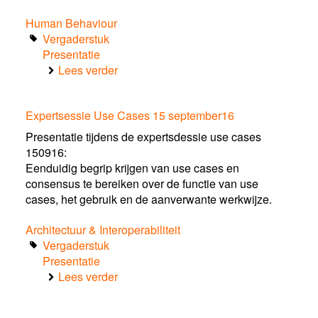
Human Behaviour
Vergaderstuk
Presentatie
Lees verder
over
Presentatie
Ronde
Expertsessie Use Cases 15 september16
Tafel
Human
Presentatie tijdens de expertsdessie use cases
Behaviour
150916:
Eenduidig begrip krijgen van use cases en
consensus te bereiken over de functie van use
cases, het gebruik en de aanverwante werkwijze.
Architectuur & Interoperabiliteit
Vergaderstuk
Presentatie
Lees verder
over
Expertsessie
Use