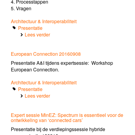
4. Processtappen
5. Vragen
Architectuur & Interoperabiliteit
Presentatie
Lees verder
over
Retourtje
Nederland
European Connection 20160908
internationaal
-
Presentatie A&I tijdens expertsessie: Workshop
Presentatie
European Connection.
SMB
26
Architectuur & Interoperabiliteit
augustus
Presentatie
2016
Lees verder
over
European
Connection
Expert sessie MinEZ: Spectrum is essentieel voor de
20160908
ontwikkeling van ‘connected cars’
Presentatie bij de verdiepingssessie hybride