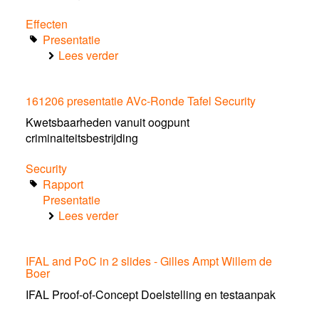
Effecten
Presentatie
Lees verder
over
InterCor
presentatie
161206 presentatie AVc-Ronde Tafel Security
tijdens
Ronde
Kwetsbaarheden vanuit oogpunt
Tafel
criminaiteitsbestrijding
Effecten
131216
Security
Rapport
Presentatie
Lees verder
over
161206
presentatie
IFAL and PoC in 2 slides - Gilles Ampt Willem de
AVc-
Boer
Ronde
Tafel
IFAL Proof-of-Concept Doelstelling en testaanpak
Security