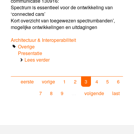
communicatie 130916:
Spectrum is essentieel voor de ontwikkeling van
‘connected cars’
Kort overzicht van toegewezen spectrumbanden’,
mogelijke ontwikkelingen en uitdagingen
Architectuur & Interoperabiliteit
Overige
Presentatie
Lees verder
over
Expert
sessie
MinEZ:
eerste
vorige
1
2
3
4
5
6
Spectrum
is
7
8
9
…
volgende
last
essentieel
voor
de
ontwikkeling
van
‘connected