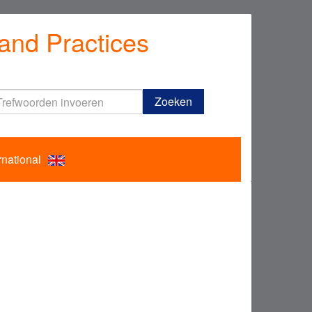
and Practices
Trefwoorden
Zoeken
invoeren
rnational