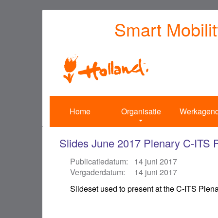
Overslaan
Smart Mobili
en
naar
de
inhoud
gaan
Home
Organisatie
Werkagen
Slides June 2017 Plenary C-ITS P
Publicatiedatum:
14 juni 2017
Vergaderdatum:
14 juni 2017
Slideset used to present at the C-ITS Plen