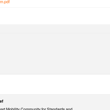
rm.pdf
ief
rt Mobility Community for Standards and