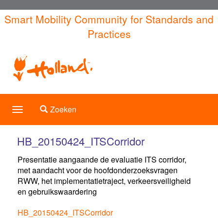
Overslaan
Smart Mobility Community for Standards and
en
Practices
naar
de
inhoud
gaan
Toggle search
Zoeken
Toggle
navigation
HB_20150424_ITSCorridor
Presentatie aangaande de evaluatie ITS corridor,
met aandacht voor de hoofdonderzoeksvragen
RWW, het implementatietraject, verkeersveiligheid
en gebruikswaardering
HB_20150424_ITSCorridor