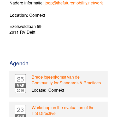
Nadere informatie:
joop@thefuturemobility.network
Location:
Connekt
Ezelsveldlaan 59
2611 RV
Delft
Agenda
Brede bijeenkomst van de
25
Community for Standards & Practices
MAR
Locatie:
Connekt
2019
Workshop on the evaluation of the
23
ITS Directive
APR