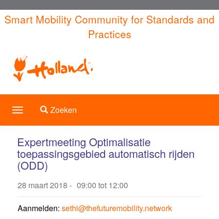
Overslaan
Smart Mobility Community for Standards and
en
Practices
naar
de
inhoud
gaan
Toggle search
Zoeken
Toggle
navigation
Expertmeeting Optimalisatie
toepassingsgebied automatisch rijden
(ODD)
28 maart 2018 -
09:00
tot
12:00
Aanmelden:
sethi@thefuturemobility.network