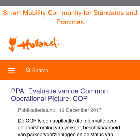
Skip
Smart Mobility Community for Standards and
to
Practices
main
content
Toggle search
Search
Toggle
navigation
PPA: Evaluatie van de Common
Operational Picture, COP
Publicatiedatum:
19 December 2017
De COP is een applicatie die informatie over
de doorstroming van verkeer, beschikbaarheid
van parkeervoorzieningen en de status van