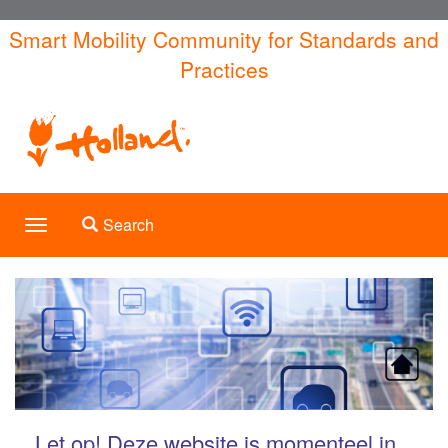
Skip
Smart Mobility Community for Standards and
to
Practices
main
content
Toggle search
Search
Toggle
navigation
Let op! Deze website is momenteel in