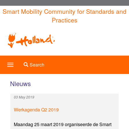
Skip
Smart Mobility Community for Standards and
to
Practices
main
content
Toggle search
Search
Toggle
navigation
Nieuws
03 May 2019
Werkagenda Q2 2019
Maandag 25 maart 2019 organiseerde de Smart