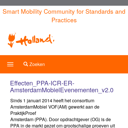
Overslaan
Smart Mobility Community for Standards and
en
Practices
naar
de
inhoud
gaan
Toggle search
Zoeken
Toggle
navigation
Effecten_PPA-ICR-ER-
AmsterdamMobielEvenementen_v2.0
Sinds 1 januari 2014 heeft het consortium
AmsterdamMobiel VOF(AM) gewerkt aan de
PraktijkProef
Amsterdam (PPA). Door opdrachtgever (OG) is de
PPA in de markt gezet om grootschalige proeven uit