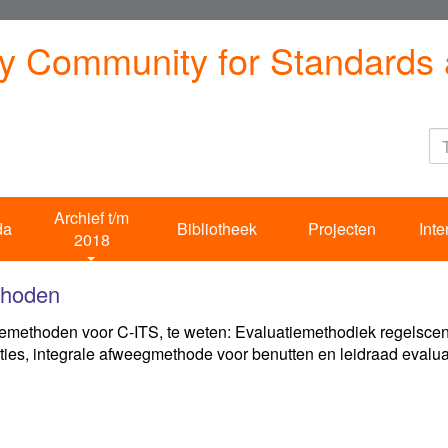
ty Community for Standards 
Archief t/m
da
Bibliotheek
Projecten
Inte
2018
thoden
tiemethoden voor C-ITS, te weten: Evaluatiemethodiek regelsce
aties, integrale afweegmethode voor benutten en leidraad evalua