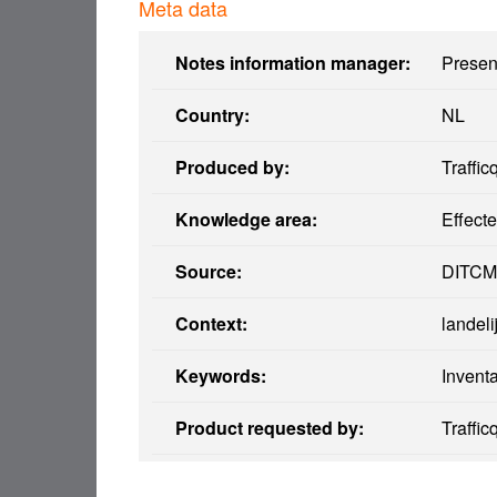
Meta data
Notes information manager:
Presen
Country:
NL
Produced by:
Traffic
Knowledge area:
Effect
Source:
DITCM
Context:
landeli
Keywords:
Invent
Product requested by:
Traffic