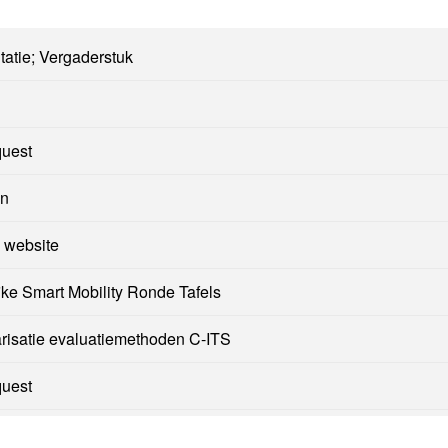
tatie; Vergaderstuk
quest
en
 website
jke Smart Mobility Ronde Tafels
arisatie evaluatiemethoden C-ITS
quest