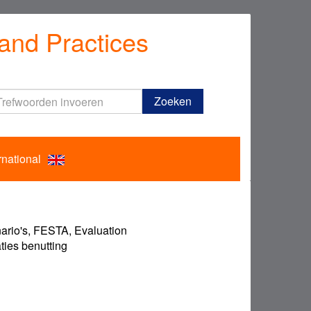
and Practices
Trefwoorden
Zoeken
invoeren
rnational
nario's, FESTA, Evaluation
ties benutting