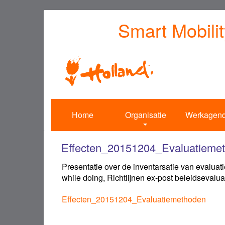
Overslaan
Smart Mobili
en
naar
de
inhoud
gaan
Home
Organisatie
Werkagen
Effecten_20151204_Evaluatieme
Presentatie over de inventarsatie van evalua
while doing, Richtlijnen ex-post beleidsevalu
Effecten_20151204_Evaluatiemethoden