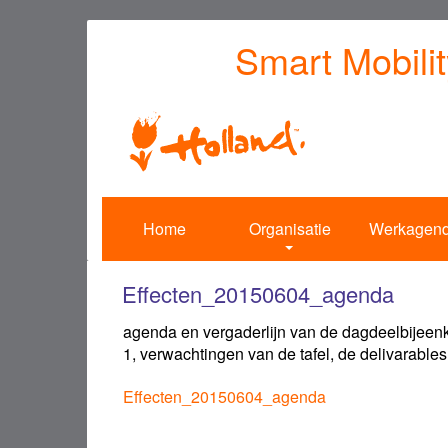
Overslaan
Smart Mobili
en
naar
de
inhoud
gaan
Home
Organisatie
Werkagen
Effecten_20150604_agenda
agenda en vergaderlijn van de dagdeelbijeenk
1, verwachtingen van de tafel, de delivarables
Effecten_20150604_agenda