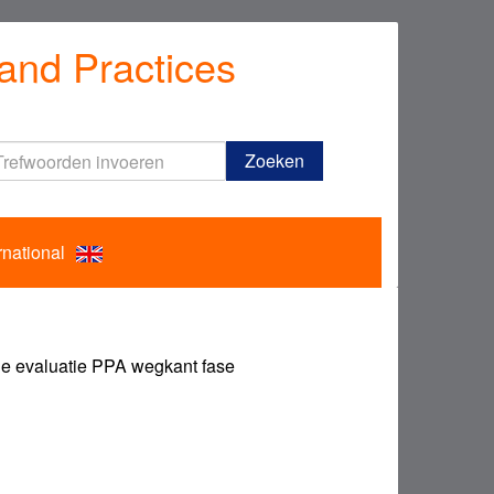
and Practices
Trefwoorden
Zoeken
invoeren
rnational
de evaluatie PPA wegkant fase