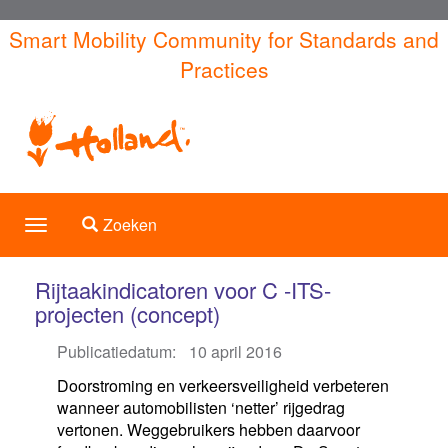
Overslaan
Smart Mobility Community for Standards and
en
Practices
naar
de
inhoud
gaan
Toggle search
Zoeken
Toggle
navigation
Rijtaakindicatoren voor C -ITS-
projecten (concept)
Publicatiedatum:
10 april 2016
Doorstroming en verkeersveiligheid verbeteren
wanneer automobilisten ‘netter’ rijgedrag
vertonen. Weggebruikers hebben daarvoor