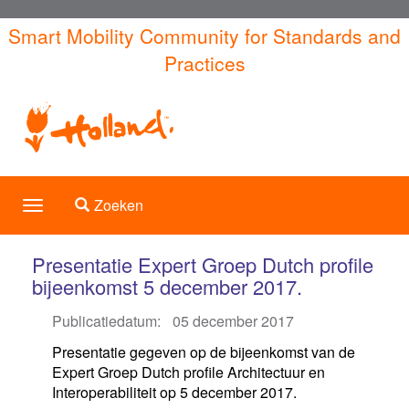
Overslaan
Smart Mobility Community for Standards and
en
Practices
naar
de
inhoud
gaan
Toggle search
Zoeken
Toggle
navigation
Presentatie Expert Groep Dutch profile
bijeenkomst 5 december 2017.
Publicatiedatum:
05 december 2017
Presentatie gegeven op de bijeenkomst van de
Expert Groep Dutch profile Architectuur en
Interoperabiliteit op 5 december 2017.