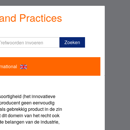
and Practices
Trefwoorden
Zoeken
invoeren
rnational
ortigheid (het innovatieve
de producent geen eenvoudig
 als gebrekkig product in de zin
 dit domein van het recht ook
de belangen van de industrie,