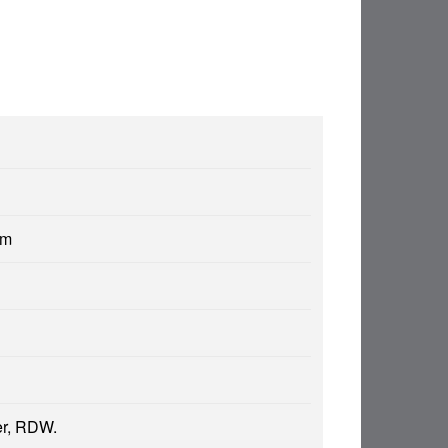
am
er, RDW.