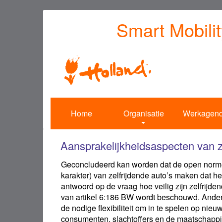
Overslaan
Smart Mobili
en
naar
de
inhoud
gaan
Home
Organisatie
Werkagen
Aansprakelijkheidsaspecten van z
Geconcludeerd kan worden dat de open normen
karakter) van zelfrijdende auto’s maken dat h
antwoord op de vraag hoe veilig zijn zelfrijden
van artikel 6:186 BW wordt beschouwd. Anderzi
de nodige flexibiliteit om in te spelen op ni
consumenten, slachtoffers en de maatschappi