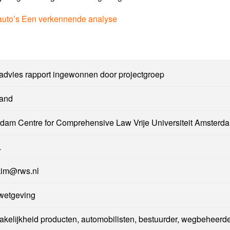
 auto’s Een verkennende analyse
 advies rapport ingewonnen door projectgroep
and
dam Centre for Comprehensive Law Vrije Universiteit Amsterd
L
kim@rws.nl
wetgeving
akelijkheid producten, automobilisten, bestuurder, wegbeheerd