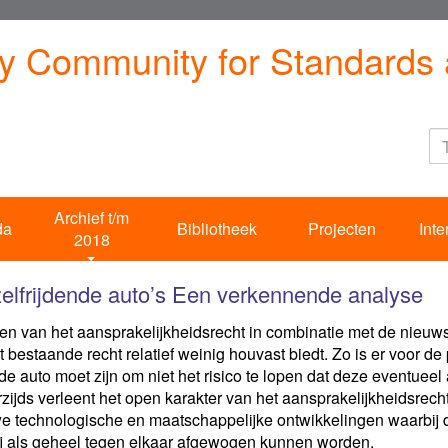
ty Community for Standards 
Archief t/m
da
Bibliotheek
Projecten
Inte
2018
elfrijdende auto’s Een verkennende analyse
 van het aansprakelijkheidsrecht in combinatie met de nieuwso
et bestaande recht relatief weinig houvast biedt. Zo is er voor 
de auto moet zijn om niet het risico te lopen dat deze eventueel
jds verleent het open karakter van het aansprakelijkheidsrecht
euwe technologische en maatschappelijke ontwikkelingen waarbij 
j als geheel tegen elkaar afgewogen kunnen worden.