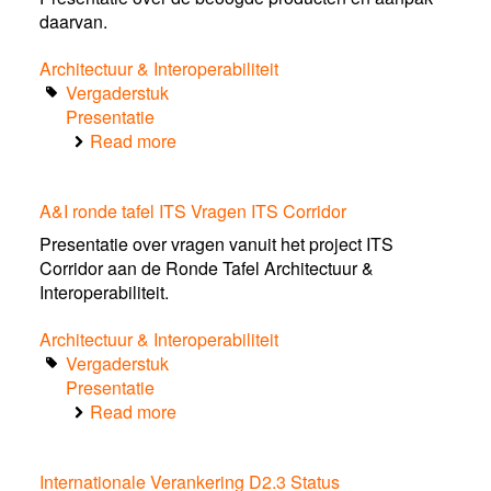
ITS
daarvan.
Corridor
Architectuur & Interoperabiliteit
Vergaderstuk
Presentatie
Read more
about
Producten
voor
A&I ronde tafel ITS Vragen ITS Corridor
de
Tafel
Presentatie over vragen vanuit het project ITS
D2.1,
Corridor aan de Ronde Tafel Architectuur &
D2.2
Interoperabiliteit.
en
D2.3
Architectuur & Interoperabiliteit
Vergaderstuk
Presentatie
Read more
about
A&I
ronde
Internationale Verankering D2.3 Status
tafel