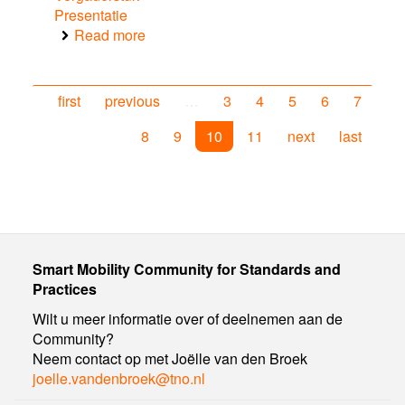
Presentatie
Read more
about
Architecture
for
C-
first
previous
…
3
4
5
6
7
ITS
applications
8
9
10
11
next
last
in
the
Netherlands
Smart Mobility Community for Standards and
Practices
Wilt u meer informatie over of deelnemen aan de
Community?
Neem contact op met Joëlle van den Broek
joelle.vandenbroek@tno.nl