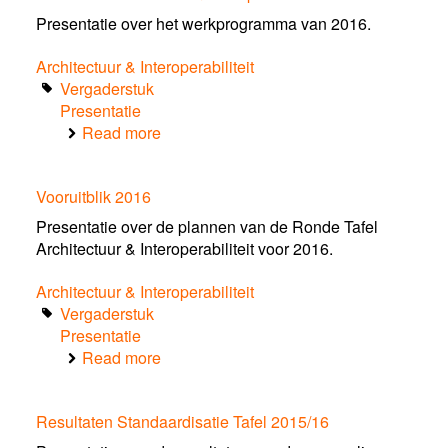
Presentatie over het werkprogramma van 2016.
Architectuur & Interoperabiliteit
Vergaderstuk
Presentatie
Read more
about
ITS
Tafel
Vooruitblik 2016
Architectuur
&
Presentatie over de plannen van de Ronde Tafel
Interoperabiliteit
Architectuur & Interoperabiliteit voor 2016.
Architectuur & Interoperabiliteit
Vergaderstuk
Presentatie
Read more
about
Vooruitblik
2016
Resultaten Standaardisatie Tafel 2015/16