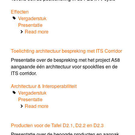
Effecten
Vergaderstuk
Presentatie
Read more
about
Aanpassingen
tijdens
Toelichting architectuur bespreking met ITS Corridor
de
Ronde
Presentatie over de bespreking met het project A58
Tafel
aangaande één architectuur voor spookfiles en de
ITS corridor.
Architectuur & Interoperabiliteit
Vergaderstuk
Presentatie
Read more
about
Toelichting
architectuur
Producten voor de Tafel D2.1, D2.2 en D2.3
bespreking
met
Presentatie over de beoogde producten en aanpak