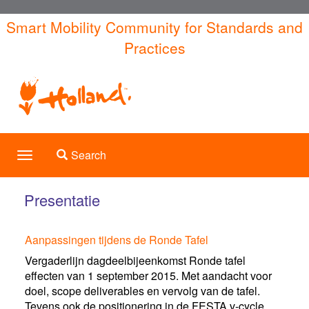
Skip
Smart Mobility Community for Standards and
to
Practices
main
content
Toggle search
Search
Toggle
navigation
Presentatie
Aanpassingen tijdens de Ronde Tafel
Vergaderlijn dagdeelbijeenkomst Ronde tafel
effecten van 1 september 2015. Met aandacht voor
doel, scope deliverables en vervolg van de tafel.
Tevens ook de positionering in de FESTA v-cycle