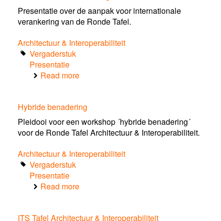
ITS
Presentatie over de aanpak voor internationale
Vragen
verankering van de Ronde Tafel.
ITS
Corridor
Architectuur & Interoperabiliteit
Vergaderstuk
Presentatie
Read more
about
Internationale
Verankering
Hybride benadering
D2.3
Status
Pleidooi voor een workshop ´hybride benadering´
voor de Ronde Tafel Architectuur & Interoperabiliteit.
Architectuur & Interoperabiliteit
Vergaderstuk
Presentatie
Read more
about
Hybride
benadering
ITS Tafel Architectuur & Interoperabiliteit