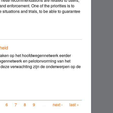
These recommendations are related to users,
nd enforcement. One of the priorities is to
 situations and trials, to be able to guarantee
heid
rijtaken op het hoofdwegennetwerk eerder
egennetwerk en pelotonvorming van het
n deze verwachting zijn de onderwerpen op de
6
7
8
9
…
next ›
last »