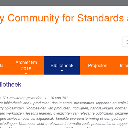
ty Community for Standards 
Archief t/m
da
Bibliotheek
Projecten
Inte
2018
liotheek
jn 781 resultaten gevonden. 1 - 10 van 781
ze bibliotheek vind u producten, documenten, presentaties, rapporten en artikel
ity oplossingen. Voorbeelden van producten: richtlijnen, handreikingen, norme
en werkwijzen, lessons learned, overzichten van relevante publicaties, gezamenl
gen adviezen over vervolgaanpak, bereikte overeenstemming of een gedragen an
stedingen. Daarnaast vindt u relevante informatie zoals presentaties en rappor