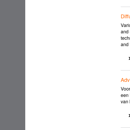
n
e
f
r
i
Dif
l
Vari
t
and 
e
tech
r
and 
Adv
Voor
een 
van 