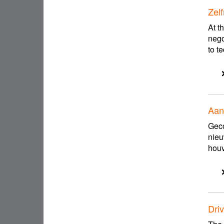
Zel
At t
nego
to t
Aan
Geco
nieu
houv
Driv