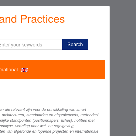
and Practices
Enter
Search
your
keywords
rnational
en die relevant zijn voor de ontwikkeling van smart
n, architecturen, standaarden en afsprakensets, methodes/
ijke standpunten (positionpapers, fiches), notities met
alyse, vertaling naar wet- en regelgeving,
ten van afgeronde en lopende projecten en internationale