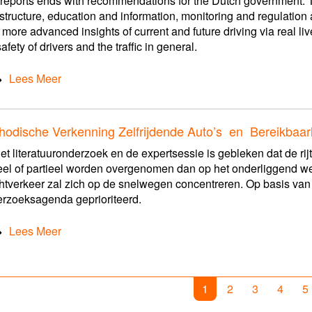
reports ends with recommendations for the Dutch government. 
astructure, education and information, monitoring and regulation a
 more advanced insights of current and future driving via real live
afety of drivers and the traffic in general.
Lees Meer
hodische Verkenning Zelfrijdende Auto’s en Bereikbaar
het literatuuronderzoek en de expertsessie is gebleken dat de 
el of partieel worden overgenomen dan op het onderliggend w
htverkeer zal zich op de snelwegen concentreren. Op basis va
rzoeksagenda geprioriteerd.
Lees Meer
1
2
3
4
5