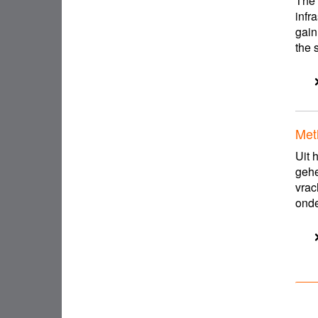
The 
infr
gain
the s
Met
Uit 
gehe
vrac
onde