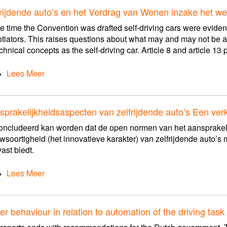
frijdende auto’s en het Verdrag van Wenen inzake het 
he time the Convention was drafted self-driving cars were evident
tiators. This raises questions about what may and may not be 
echnical concepts as the self-driving car. Article 8 and article 13 p
Lees Meer
sprakelijkheidsaspecten van zelfrijdende auto’s Een ve
ncludeerd kan worden dat de open normen van het aansprakeli
wsoortigheid (het innovatieve karakter) van zelfrijdende auto’s 
ast biedt.
Lees Meer
er behaviour in relation to automation of the driving task